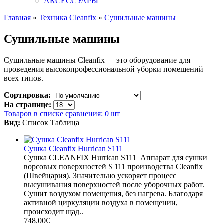
АКСЕССУАРЫ
Главная
»
Техника Cleanfix
»
Сушильные машины
Сушильные машины
Сушильные машины Cleanfix — это оборудование для
проведения высокопрофессиональной уборки помещений
всех типов.
Сортировка:
На странице:
Товаров в списке сравнения: 0 шт
Вид:
Список
Таблица
Сушка Cleanfix Hurrican S111
Сушка CLEANFIX Hurrican S111 Аппарат для сушки
ворсовых поверхностей S 111 производства Cleanfix
(Швейцария). Значительно ускоряет процесс
высушивания поверхностей после уборочных работ.
Сушит воздухом помещения, без нагрева. Благодаря
активной циркуляции воздуха в помещении,
происходит щад..
748.00€