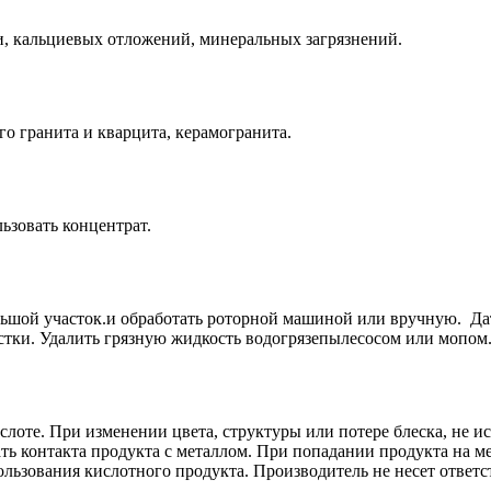
, кальциевых отложений, минеральных загрязнений.
о гранита и кварцита, керамогранита.
ьзовать концентрат.
ьшой участок.и обработать роторной машиной или вручную. Дат
стки. Удалить грязную жидкость водогрязепылесосом или мопом
лоте. При изменении цвета, структуры или потере блеска, не ис
гать контакта продукта с металлом. При попадании продукта на 
льзования кислотного продукта. Производитель не несет ответс