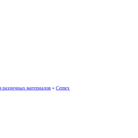
з различных материалов
»
Сemex