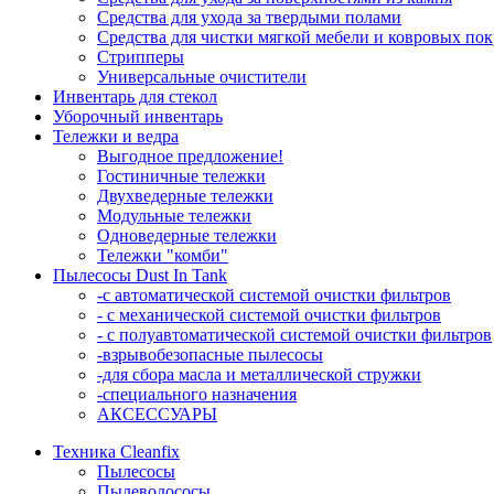
Средства для ухода за твердыми полами
Средства для чистки мягкой мебели и ковровых по
Стрипперы
Универсальные очистители
Инвентарь для стекол
Уборочный инвентарь
Тележки и ведра
Выгодное предложение!
Гостиничные тележки
Двухведерные тележки
Модульные тележки
Одноведерные тележки
Тележки "комби"
Пылесосы Dust In Tank
-с автоматической системой очистки фильтров
- с механической системой очистки фильтров
- с полуавтоматической системой очистки фильтров
-взрывобезопасные пылесосы
-для сбора масла и металлической стружки
-специального назначения
АКСЕССУАРЫ
Техника Cleanfix
Пылесосы
Пылеводососы