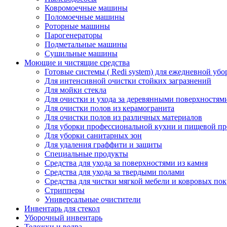
Ковромоечные машины
Поломоечные машины
Роторные машины
Парогенераторы
Подметальные машины
Сушильные машины
Моющие и чистящие средства
Готовые системы ( Redi system) для ежедневной убо
Для интенсивной очистки стойких загразнений
Для мойки стекла
Для очистки и ухода за деревянными поверхностям
Для очистки полов из керамогранита
Для очистки полов из различных материалов
Для уборки профессиональной кухни и пищевой п
Для уборки санитарных зон
Для удаления граффити и защиты
Специальные продукты
Средства для ухода за поверхностями из камня
Средства для ухода за твердыми полами
Средства для чистки мягкой мебели и ковровых по
Стрипперы
Универсальные очистители
Инвентарь для стекол
Уборочный инвентарь
Тележки и ведра