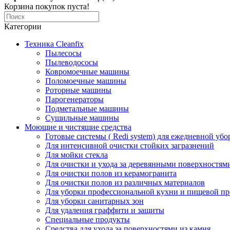
Корзина покупок пуста!
Категории
Техника Cleanfix
Пылесосы
Пылеводососы
Ковромоечные машины
Поломоечные машины
Роторные машины
Парогенераторы
Подметальные машины
Сушильные машины
Моющие и чистящие средства
Готовые системы ( Redi system) для ежедневной убо
Для интенсивной очистки стойких загразнений
Для мойки стекла
Для очистки и ухода за деревянными поверхностям
Для очистки полов из керамогранита
Для очистки полов из различных материалов
Для уборки профессиональной кухни и пищевой п
Для уборки санитарных зон
Для удаления граффити и защиты
Специальные продукты
Средства для ухода за поверхностями из камня