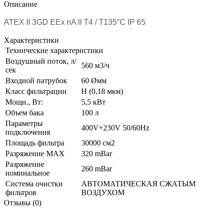
Описание
ATEX II 3GD EEx nA II T4 / T135°C IP 65
Характеристики
Технические характеристики
Воздушный поток, л/
560 м3/ч
сек
Входной патрубок
60 Øмм
Класс фильтрации
H (0,18 мкм)
Мощн., Вт:
5,5 кВт
Объем бака
100 л
Параметры
400V+230V 50/60Hz
подключения
Площадь фильтра
30000 см2
Разряжение МАХ
320 mBar
Разряжение
260 mBar
номинальное
Система очистки
АВТОМАТИЧЕСКАЯ СЖАТЫМ
фильтров
ВОЗДУХОМ
Отзывы (0)