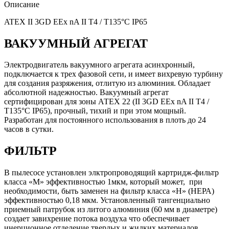
Описание
ATEX II 3GD EEx nA II T4 / T135°C IP65
ВАКУУМНЫЙ АГРЕГАТ
Электродвигатель вакуумного агрегата асинхронный,
подключается к трех фазовой сети, и имеет вихревую турбину
для создания разряжения, отлитую из алюминия. Обладает
абсолютной надежностью. Вакуумный агрегат
сертифицирован для зоны АТЕХ 22 (II 3GD EEx nA II T4 /
T135°C IP65), прочный, тихий и при этом мощный.
Разработан для постоянного использования в плоть до 24
часов в сутки.
ФИЛЬТР
В пылесосе установлен элктропроводящий картридж-фильтр
класса «М» эффективностью 1мкм, который может, при
необходимости, быть заменен на фильтр класса «Н» (НЕРА)
эффективностью 0,18 мкм. Установленный тангенциально
приемный патрубок из литого алюминия (60 мм в диаметре)
создает завихрение потока воздуха что обеспечивает
инерционное отделение твердых и жидких материалов,