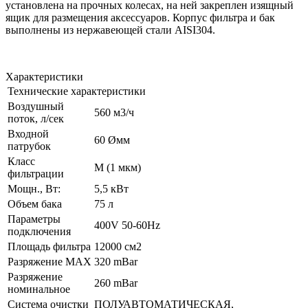
установлена на прочных колесах, на ней закреплен изящный
ящик для размещения аксессуаров. Корпус фильтра и бак
выполнены из нержавеющей стали AISI304.
Характеристики
Технические характеристики
Воздушный
560 м3/ч
поток, л/сек
Входной
60 Øмм
патрубок
Класс
M (1 мкм)
фильтрации
Мощн., Вт:
5,5 кВт
Объем бака
75 л
Параметры
400V 50-60Hz
подключения
Площадь фильтра
12000 см2
Разряжение МАХ
320 mBar
Разряжение
260 mBar
номинальное
Система очистки
ПОЛУАВТОМАТИЧЕСКАЯ,