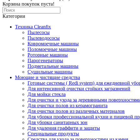
Корзина покупок пуста!
Категории
Техника Cleanfix
Пылесосы
Пылеводососы
Ковромоечные машины
Поломоечные машины
Роторные машины
Парогенераторы
Подметальные машины
Сушильные машины
Моющие и чистящие средства
Готовые системы ( Redi system) для ежедневной убо
Для интенсивной очистки стойких загразнений
Для мойки стекла
Для очистки и ухода за деревянными поверхностям
Для очистки полов из керамогранита
Для очистки полов из различных материалов
Для уборки профессиональной кухни и пищевой п
Для уборки санитарных зон
Для удаления граффити и защиты
Специальные продукты
Средства для ухода за поверхностями из камня