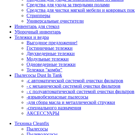
Средства для ухода за твердыми полами
Средства для чистки мягкой мебели и ковровых по
Стрипперы
Универсальные очистители
Инвентарь для стекол
Уборочный инвентарь
Тележки и ведра
Выгодное предложение!
Гостиничные тележки
Двухведерные тележки
Модульные тележки
Одноведерные тележки
Тележки "комби"
Пылесосы Dust In Tank
-с автоматической системой очистки фильтров
- с механической системой очистки фильтров
- с полуавтоматической системой очистки фильтров
-взрывобезопасные пылесосы
-для сбора масла и металлической стружки
-специального назначения
АКСЕССУАРЫ
Техника Cleanfix
Пылесосы
Пылеводососы