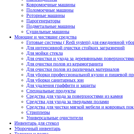
Ковромоечные машины
Поломоечные машины
Роторные машины
Парогенераторы
Подметальные машины
Сушильные машины
Моющие и чистящие средства
Готовые системы ( Redi system) для ежедневной убо
Для интенсивной очистки стойких загразнений
Для мойки стекла
Для очистки и ухода за деревянными поверхностям
Для очистки полов из керамогранита
Для очистки полов из различных материалов
Для уборки профессиональной кухни и пищевой п
Для уборки санитарных зон
Для удаления граффити и защиты
Специальные продукты
Средства для ухода за поверхностями из камня
Средства для ухода за твердыми полами
Средства для чистки мягкой мебели и ковровых по
Стрипперы
Универсальные очистители
Инвентарь для стекол
Уборочный инвентарь
Тележки и ведра