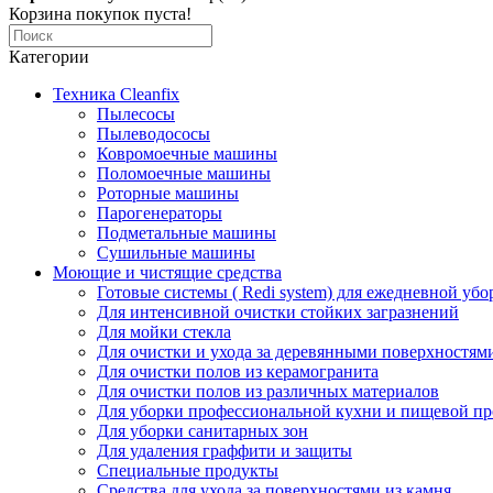
Корзина покупок пуста!
Категории
Техника Cleanfix
Пылесосы
Пылеводососы
Ковромоечные машины
Поломоечные машины
Роторные машины
Парогенераторы
Подметальные машины
Сушильные машины
Моющие и чистящие средства
Готовые системы ( Redi system) для ежедневной убо
Для интенсивной очистки стойких загразнений
Для мойки стекла
Для очистки и ухода за деревянными поверхностям
Для очистки полов из керамогранита
Для очистки полов из различных материалов
Для уборки профессиональной кухни и пищевой п
Для уборки санитарных зон
Для удаления граффити и защиты
Специальные продукты
Средства для ухода за поверхностями из камня