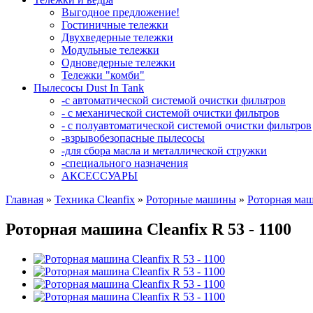
Выгодное предложение!
Гостиничные тележки
Двухведерные тележки
Модульные тележки
Одноведерные тележки
Тележки "комби"
Пылесосы Dust In Tank
-с автоматической системой очистки фильтров
- с механической системой очистки фильтров
- с полуавтоматической системой очистки фильтров
-взрывобезопасные пылесосы
-для сбора масла и металлической стружки
-специального назначения
АКСЕССУАРЫ
Главная
»
Техника Cleanfix
»
Роторные машины
»
Роторная маши
Роторная машина Cleanfix R 53 - 1100