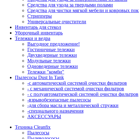
Средства для ухода за твердыми полами
Средства для чистки мягкой мебели и ковровых по
Стрипперы
Универсальные очистители
Инвентарь для стекол
Уборочный инвентарь
Тележки и ведра
Выгодное предложение!
Гостиничные тележки
Двухведерные тележки
Модульные тележки
Одноведерные тележки
Тележки "комби"
Пылесосы Dust In Tank
-с автоматической системой очистки фильтров
- с механической системой очистки фильтров
- с полуавтоматической системой очистки фильтров
-взрывобезопасные пылесосы
-для сбора масла и металлической стружки
-специального назначения
АКСЕССУАРЫ
Техника Cleanfix
Пылесосы
Пылеводососы