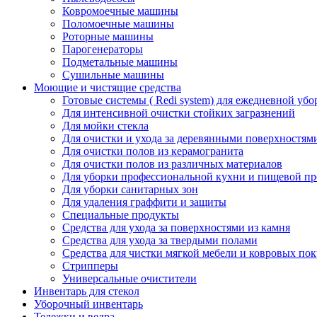
Ковромоечные машины
Поломоечные машины
Роторные машины
Парогенераторы
Подметальные машины
Сушильные машины
Моющие и чистящие средства
Готовые системы ( Redi system) для ежедневной убо
Для интенсивной очистки стойких загразнений
Для мойки стекла
Для очистки и ухода за деревянными поверхностям
Для очистки полов из керамогранита
Для очистки полов из различных материалов
Для уборки профессиональной кухни и пищевой п
Для уборки санитарных зон
Для удаления граффити и защиты
Специальные продукты
Средства для ухода за поверхностями из камня
Средства для ухода за твердыми полами
Средства для чистки мягкой мебели и ковровых по
Стрипперы
Универсальные очистители
Инвентарь для стекол
Уборочный инвентарь
Тележки и ведра