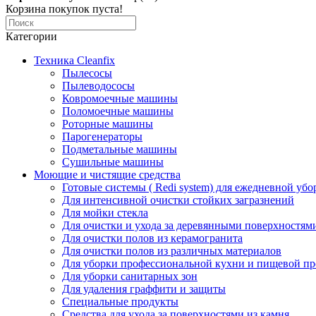
Корзина покупок пуста!
Категории
Техника Cleanfix
Пылесосы
Пылеводососы
Ковромоечные машины
Поломоечные машины
Роторные машины
Парогенераторы
Подметальные машины
Сушильные машины
Моющие и чистящие средства
Готовые системы ( Redi system) для ежедневной убо
Для интенсивной очистки стойких загразнений
Для мойки стекла
Для очистки и ухода за деревянными поверхностям
Для очистки полов из керамогранита
Для очистки полов из различных материалов
Для уборки профессиональной кухни и пищевой п
Для уборки санитарных зон
Для удаления граффити и защиты
Специальные продукты
Средства для ухода за поверхностями из камня