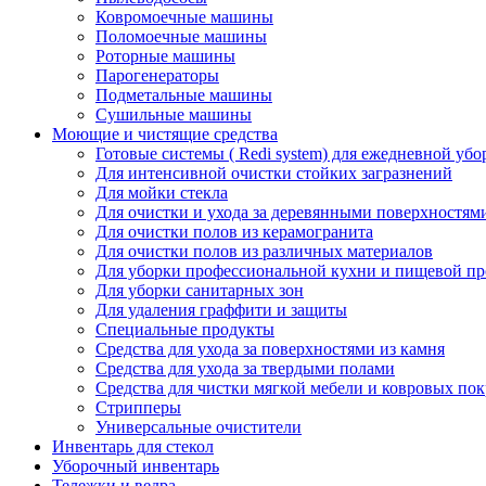
Ковромоечные машины
Поломоечные машины
Роторные машины
Парогенераторы
Подметальные машины
Сушильные машины
Моющие и чистящие средства
Готовые системы ( Redi system) для ежедневной убо
Для интенсивной очистки стойких загразнений
Для мойки стекла
Для очистки и ухода за деревянными поверхностям
Для очистки полов из керамогранита
Для очистки полов из различных материалов
Для уборки профессиональной кухни и пищевой п
Для уборки санитарных зон
Для удаления граффити и защиты
Специальные продукты
Средства для ухода за поверхностями из камня
Средства для ухода за твердыми полами
Средства для чистки мягкой мебели и ковровых по
Стрипперы
Универсальные очистители
Инвентарь для стекол
Уборочный инвентарь
Тележки и ведра