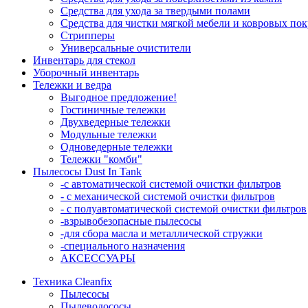
Средства для ухода за твердыми полами
Средства для чистки мягкой мебели и ковровых по
Стрипперы
Универсальные очистители
Инвентарь для стекол
Уборочный инвентарь
Тележки и ведра
Выгодное предложение!
Гостиничные тележки
Двухведерные тележки
Модульные тележки
Одноведерные тележки
Тележки "комби"
Пылесосы Dust In Tank
-с автоматической системой очистки фильтров
- с механической системой очистки фильтров
- с полуавтоматической системой очистки фильтров
-взрывобезопасные пылесосы
-для сбора масла и металлической стружки
-специального назначения
АКСЕССУАРЫ
Техника Cleanfix
Пылесосы
Пылеводососы