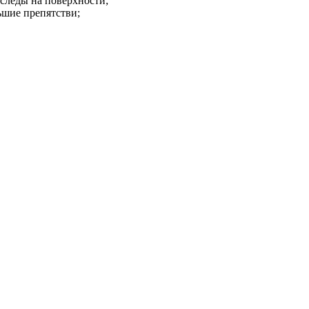
следы на поверхности;
ьшие препятстви;