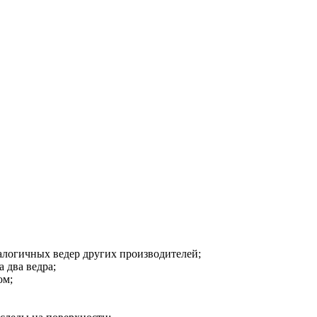
алогичных ведер других производителей;
 два ведра;
ом;